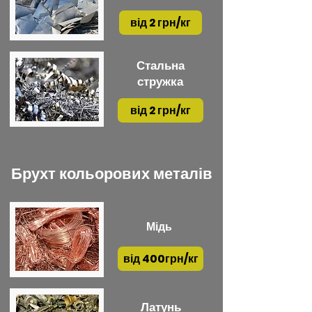
від 2 грн/кг
Стальна
стружка
від 2 грн/кг
Брухт кольорових металів
Мідь
від 400грн/кг
Латунь