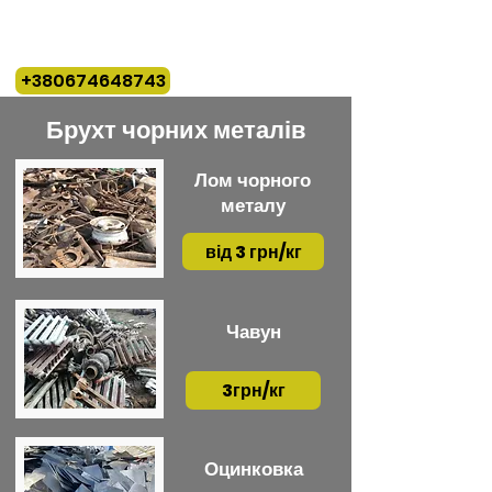
МЕТАЛОБРУХТ
"ВТОРМЕТКИЇВ"
ТОВ
+380674648743
Брухт чорних металів
Лом чорного
металу
від 3 грн/кг
Чавун
3грн/кг
Оцинковка